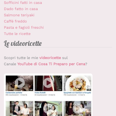
Sofficini fatti in casa
Dado fatto in casa
Salmone teriyaki
Caffé freddo
Pasta e fagioli freschi
Tutte le ricette
Le videoricette
Scopri tutte le mie
videoricette
sul
Canale
YouTube di Cosa Ti Preparo per Cena
?