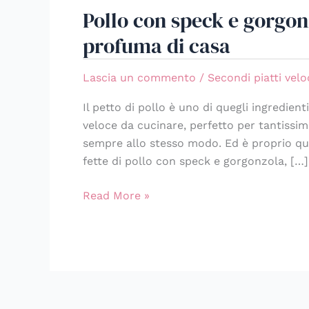
Pollo con speck e gorgonz
speck
e
profuma di casa
gorgonzola:
la
Lascia un commento
/
Secondi piatti velo
cena
sfiziosa
Il petto di pollo è uno di quegli ingredie
che
veloce da cucinare, perfetto per tantissime
profuma
sempre allo stesso modo. Ed è proprio qu
di
fette di pollo con speck e gorgonzola, […]
casa
Read More »