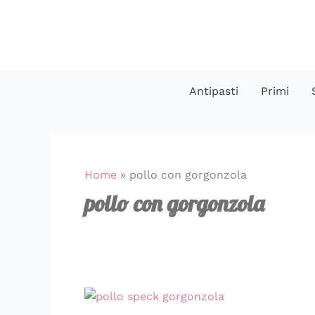
Vai
al
contenuto
Antipasti
Primi
Home
»
pollo con gorgonzola
pollo con gorgonzola
Pollo
con