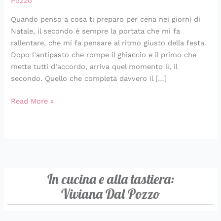
Pozzo
al
Quando penso a cosa ti preparo per cena nei giorni di
Parmigiano
Natale, il secondo è sempre la portata che mi fa
rallentare, che mi fa pensare al ritmo giusto della festa.
Dopo l’antipasto che rompe il ghiaccio e il primo che
mette tutti d’accordo, arriva quel momento lì, il
secondo. Quello che completa davvero il […]
Read More »
In cucina e alla tastiera:
Viviana Dal Pozzo