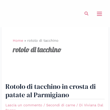
Vai
al
Cerca
contenuto
Home
»
rotolo di tacchino
rotolo di tacchino
Rotolo
di
Rotolo di tacchino in crosta di
tacchino
in
patate al Parmigiano
crosta
di
Lascia un commento
/
Secondi di carne
/ Di
Viviana Dal
patate