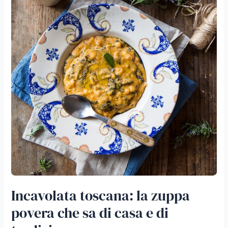
di
casa
e
di
tradizione
Incavolata toscana: la zuppa
povera che sa di casa e di