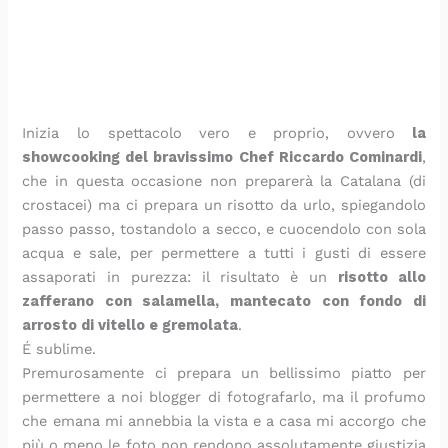
Inizia lo spettacolo vero e proprio, ovvero
la
showcooking del bravissimo Chef Riccardo Cominardi
,
che in questa occasione non preparerà la Catalana (di
crostacei) ma ci prepara un risotto da urlo, spiegandolo
passo passo, tostandolo a secco, e cuocendolo con sola
acqua e sale, per permettere a tutti i gusti di essere
assaporati in purezza: il risultato è un
risotto allo
zafferano con salamella, mantecato con fondo di
arrosto di vitello e gremolata
.
É sublime.
Premurosamente ci prepara un bellissimo piatto per
permettere a noi blogger di fotografarlo, ma il profumo
che emana mi annebbia la vista e a casa mi accorgo che
più o meno le foto non rendono assolutamente giustizia