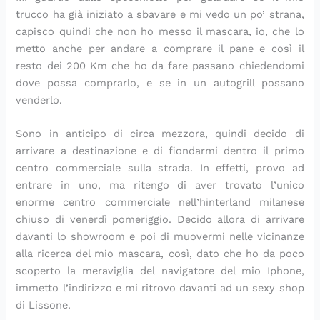
d
a
o
i
p
e
a
trucco ha già iniziato a sbavare e mi vedo un po’ strana,
i
n
c
n
r
r
p
capisco quindi che non ho messo il mascara, io, che lo
v
t
h
e
o
l
o
metto anche per andare a comprare il pane e così il
i
o
i
c
f
a
r
resto dei 200 Km che ho da fare passano chiedendomi
d
r
m
e
u
p
e
e
i
i
s
m
r
dove possa comprarlo, e se in un autogrill possano
r
n
n
t
a
i
venderlo.
e
i
u
i
d
m
t
n
’
a
Sono in anticipo di circa mezzora, quindi decido di
i
i
I
v
arrivare a destinazione e di fiondarmi dentro il primo
t
e
centro commerciale sulla strada. In effetti, provo ad
a
r
entrare in uno, ma ritengo di aver trovato l’unico
l
a
i
enorme centro commerciale nell’hinterland milanese
a
chiuso di venerdì pomeriggio. Decido allora di arrivare
davanti lo showroom e poi di muovermi nelle vicinanze
alla ricerca del mio mascara, così, dato che ho da poco
scoperto la meraviglia del navigatore del mio Iphone,
immetto l’indirizzo e mi ritrovo davanti ad un sexy shop
di Lissone.