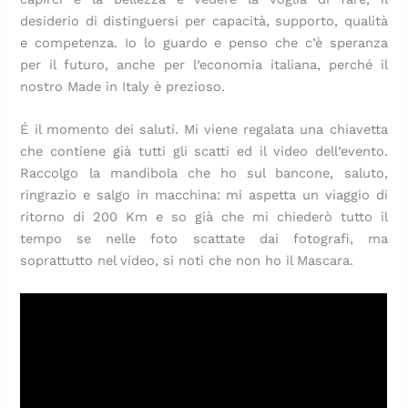
desiderio di distinguersi per capacità, supporto, qualità
e competenza. Io lo guardo e penso che c’è speranza
per il futuro, anche per l’economia italiana, perché il
nostro Made in Italy è prezioso.
É il momento dei saluti. Mi viene regalata una chiavetta
che contiene già tutti gli scatti ed il video dell’evento.
Raccolgo la mandibola che ho sul bancone, saluto,
ringrazio e salgo in macchina: mi aspetta un viaggio di
ritorno di 200 Km e so già che mi chiederò tutto il
tempo se nelle foto scattate dai fotografi, ma
soprattutto nel video, si noti che non ho il Mascara.