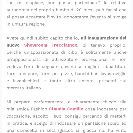
i
l
t
i
n
s
,
a
m
l
“no mi dispiace, non posso partecipare”, la relativa
n
l
o
c
z
a
s
c
o
p
autonomia del proprio bimbo di 20 mesi, può far sì che
s
o
k
o
a
:
t
o
:
a
si possa accettare l’invito, nonostante l’evento si svolga
a
:
e
t
g
l
r
n
l
r
in un’altra regione.
l
u
f
t
l
a
a
c
a
m
a
n
t
a
u
r
c
r
r
i
t
a
e
i
t
i
c
e
i
g
Avete quindi subito capito che io,
all’inaugurazione del
a
r
d
n
i
c
i
m
c
i
nuovo
Showroom FrecciaInox
, ci tenevo proprio,
e
i
e
p
n
e
a
a
e
a
perché un’appassionata di cibo è solitamente anche
s
c
s
a
e
t
t
d
t
n
un’appassionata di attrezzature professionali e non
t
e
)
d
:
t
e
i
t
o
vedevo l’ora di sognare davanti ai migliori abbattitori,
i
t
:
e
u
a
l
a
a
,
forni a vapore, forni per pizze, banchi bar, lavastoviglie
v
t
l
l
n
p
l
s
s
u
e lavabicchieri e tanto altro ancora, presenti sul
a
a
e
l
a
e
a
p
e
n
:
e
f
a
r
r
e
a
m
a
mercato italiano.
l
s
r
:
i
f
p
r
p
t
a
t
i
r
c
e
e
a
l
o
Mi preparo perfettamente, e chiaramente chiedo alla
r
i
t
i
e
t
s
g
i
r
mia amica Fashion
Claudia Camillo
cosa indossare per
i
v
t
c
t
t
t
i
c
t
l’occasione, ascolto i suoi consigli cercando di metterli
c
a
e
e
t
a
o
:
e
a
in pratica, e scelgo di indossare un pantalone scuro ed
e
r
l
t
a
p
:
i
c
s
una camicetta in seta (giacca sì, giacca no, ha vinto
t
i
l
t
s
e
l
l
h
a